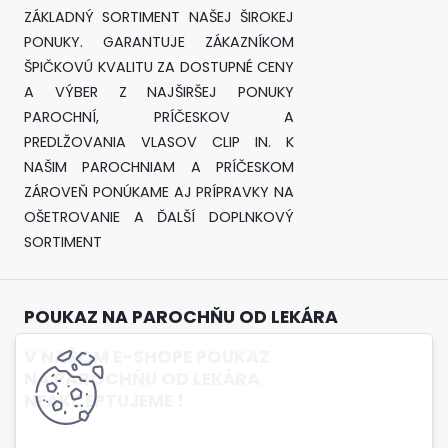
ZÁKLADNÝ SORTIMENT NAŠEJ ŠIROKEJ
PONUKY. GARANTUJE ZÁKAZNÍKOM
ŠPIČKOVÚ KVALITU ZA DOSTUPNÉ CENY
A VÝBER Z NAJŠIRŠEJ PONUKY
PAROCHNÍ, PRÍČESKOV A
PREDLŽOVANIA VLASOV CLIP IN. K
NAŠIM PAROCHNIAM A PRÍČESKOM
ZÁROVEŇ PONÚKAME AJ PRÍPRAVKY NA
OŠETROVANIE A ĎALŠÍ DOPLNKOVÝ
SORTIMENT
POUKAZ NA PAROCHŇU OD LEKÁRA
V NAŠOM E-SHOPE POUKAZ
NA PAROCHŇU OD LEKÁRA
NEAKCEPTUJEME !