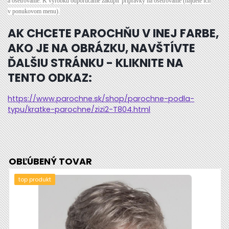
a ošetrovanie. K výrobku odporúčame zakúpiť prípravky na ošetrovanie (nájdete ich
v ponukovom menu).
AK CHCETE PAROCHŇU V INEJ FARBE,
AKO JE NA OBRÁZKU, NAVŠTÍVTE
ĎALŠIU STRÁNKU - KLIKNITE NA
TENTO ODKAZ:
https://www.parochne.sk/shop/parochne-podla-
typu/kratke-parochne/zizi2-T804.html
OBĽÚBENÝ TOVAR
top produkt