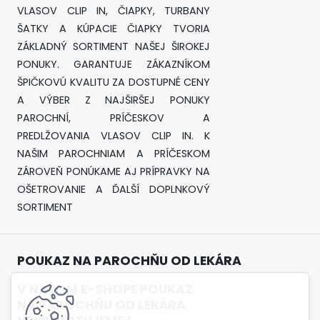
VLASOV CLIP IN, ČIAPKY, TURBANY
ŠATKY A KÚPACIE ČIAPKY TVORIA
ZÁKLADNÝ SORTIMENT NAŠEJ ŠIROKEJ
PONUKY. GARANTUJE ZÁKAZNÍKOM
ŠPIČKOVÚ KVALITU ZA DOSTUPNÉ CENY
A VÝBER Z NAJŠIRŠEJ PONUKY
PAROCHNÍ, PRÍČESKOV A
PREDLŽOVANIA VLASOV CLIP IN. K
NAŠIM PAROCHNIAM A PRÍČESKOM
ZÁROVEŇ PONÚKAME AJ PRÍPRAVKY NA
OŠETROVANIE A ĎALŠÍ DOPLNKOVÝ
SORTIMENT
POUKAZ NA PAROCHŇU OD LEKÁRA
V NAŠOM E-SHOPE POUKAZ
NA PAROCHŇU OD LEKÁRA