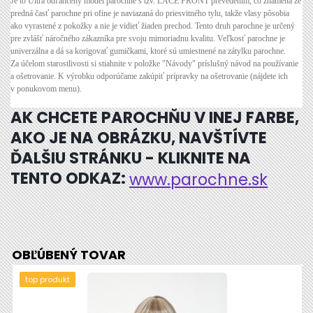
Je to Ultra odľahčený model parochne s tzv. LACE FRONT prevedením, čo znamená že
predná časť parochne pri ofine je naviazaná do priesvitného tylu, takže vlasy pôsobia
ako vyrastené z pokožky a nie je vidieť žiaden prechod. Tento druh parochne je určený
pre zvlášť náročného zákazníka pre svoju mimoriadnu kvalitu. Veľkosť parochne je
univerzálna a dá sa korigovať gumičkami, ktoré sú umiestnené na zátylku parochne.
Za účelom starostlivosti si stiahnite v položke "Návody" príslušný návod na používanie
a ošetrovanie. K výrobku odporúčame zakúpiť prípravky na ošetrovanie (nájdete ich
v ponukovom menu).
AK CHCETE PAROCHŇU V INEJ FARBE,
AKO JE NA OBRÁZKU, NAVŠTÍVTE
ĎALŠIU STRÁNKU - KLIKNITE NA
TENTO ODKAZ:
www.parochne.sk
OBĽÚBENÝ TOVAR
top produkt