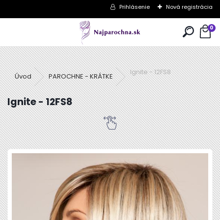
Prihlásenie
Nová registrácia
0
Ignite - 12FS8
Úvod
PAROCHNE - KRÁTKE
Ignite - 12FS8