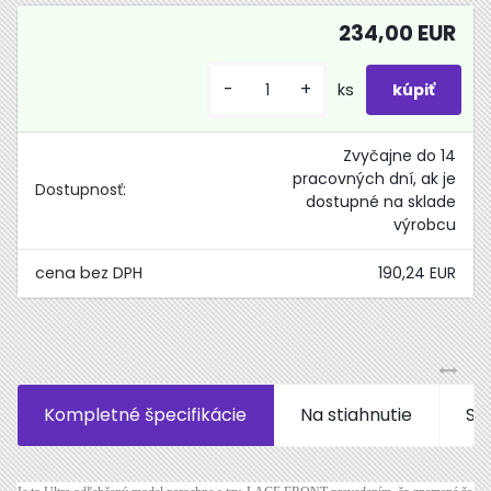
234,00 EUR
-
+
ks
Zvyčajne do 14
pracovných dní, ak je
Dostupnosť:
dostupné na sklade
výrobcu
190,24 EUR
Kompletné špecifikácie
Na stiahnutie
Súv