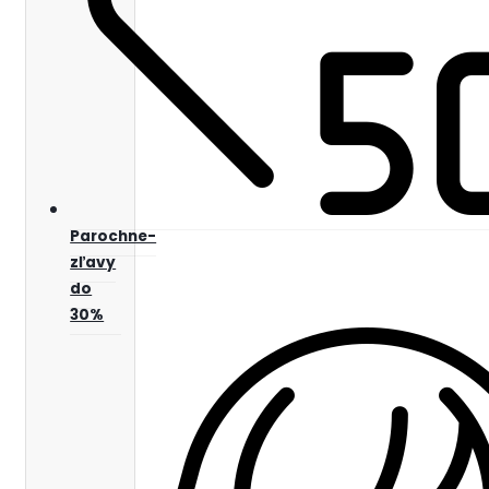
Parochne-
zľavy
do
30%