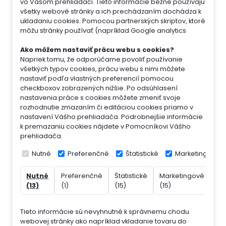
vo Vašom prehliadači. Tieto informácie bežne používajú
všetky webové stránky a ich prechádzaním dochádza k
ukladaniu cookies. Pomocou partnerských skriptov, ktoré
môžu stránky používať (napríklad Google analytics
Ako môžem nastaviť prácu webu s cookies?
Napriek tomu, že odporúčame povoliť používanie
všetkých typov cookies, prácu webu s nimi môžete
nastaviť podľa vlastných preferencií pomocou
checkboxov zobrazených nižšie. Po odsúhlasení
nastavenia práce s cookies môžete zmeniť svoje
rozhodnutie zmazaním či editáciou cookies priamo v
nastavení Vášho prehliadača. Podrobnejšie informácie
k premazaniu cookies nájdete v Pomocníkovi Vášho
prehliadača.
Nutné
Preferenčné
Štatistické
Marketingové
Nutné
Preferenčné
Štatistické
Marketingové
Ne
(13)
(1)
(15)
(15)
(7)
Tieto informácie sú nevyhnutné k správnemu chodu
webovej stránky ako napríklad vkladanie tovaru do