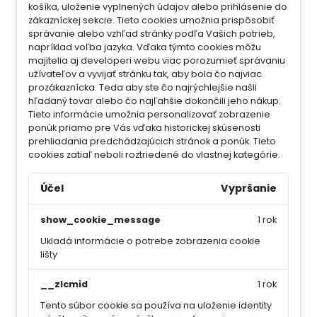
košíka, uloženie vyplnených údajov alebo prihlásenie do
zákazníckej sekcie.
Tieto cookies umožnia prispôsobiť
správanie alebo vzhľad stránky podľa Vašich potrieb,
napríklad voľba jazyka.
Vďaka týmto cookies môžu
majitelia aj developeri webu viac porozumieť správaniu
užívateľov a vyvijať stránku tak, aby bola čo najviac
prozákaznícka. Teda aby ste čo najrýchlejšie našli
hľadaný tovar alebo čo najľahšie dokončili jeho nákup.
Tieto informácie umožnia personalizovať zobrazenie
ponúk priamo pre Vás vďaka historickej skúsenosti
prehliadania predchádzajúcich stránok a ponúk.
Tieto
cookies zatiaľ neboli roztriedené do vlastnej kategórie.
Účel
Vypršanie
show_cookie_message
1 rok
Ukladá informácie o potrebe zobrazenia cookie
lišty
__zlcmid
1 rok
Tento súbor cookie sa používa na uloženie identity