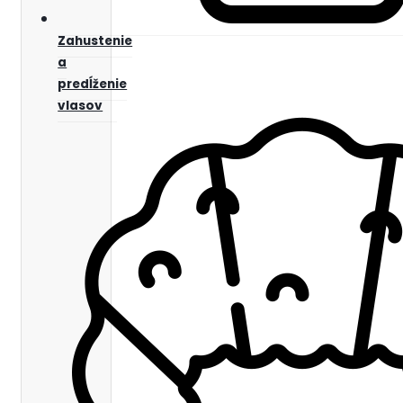
Zahustenie
a
predĺženie
vlasov