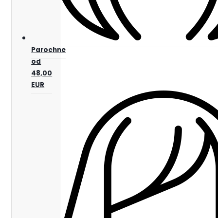
Parochne
od
48,00
EUR