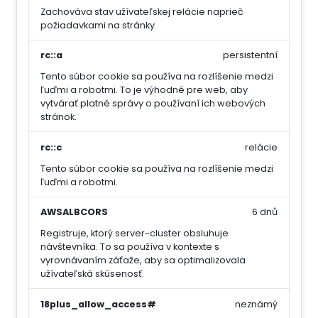
Zachováva stav užívateľskej relácie naprieč
požiadavkami na stránky.
rc::a
persistentní
Tento súbor cookie sa používa na rozlíšenie medzi
ľuďmi a robotmi. To je výhodné pre web, aby
vytvárať platné správy o používaní ich webových
stránok.
rc::c
relácie
Tento súbor cookie sa používa na rozlíšenie medzi
ľuďmi a robotmi.
AWSALBCORS
6 dnů
Registruje, ktorý server-cluster obsluhuje
návštevníka. To sa používa v kontexte s
vyrovnávaním záťaže, aby sa optimalizovala
užívateľská skúsenosť.
18plus_allow_access#
neznámý