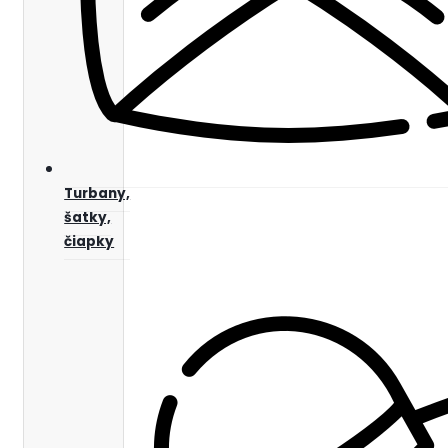
Turbany,
šatky,
čiapky