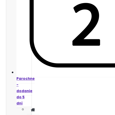
Parochne
-
dodanie
do 5
dní