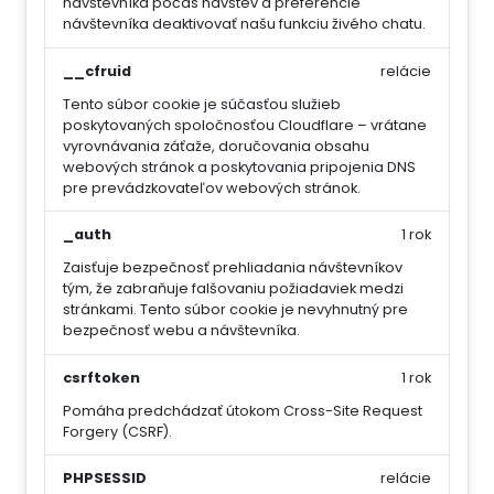
návštevníka počas návštev a preferencie
návštevníka deaktivovať našu funkciu živého chatu.
__cfruid
relácie
Tento súbor cookie je súčasťou služieb
poskytovaných spoločnosťou Cloudflare – vrátane
vyrovnávania záťaže, doručovania obsahu
webových stránok a poskytovania pripojenia DNS
pre prevádzkovateľov webových stránok.
_auth
1 rok
Zaisťuje bezpečnosť prehliadania návštevníkov
tým, že zabraňuje falšovaniu požiadaviek medzi
stránkami. Tento súbor cookie je nevyhnutný pre
bezpečnosť webu a návštevníka.
csrftoken
1 rok
Pomáha predchádzať útokom Cross-Site Request
Forgery (CSRF).
PHPSESSID
relácie