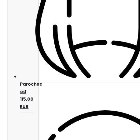
Parochne
od
115,00
EUR