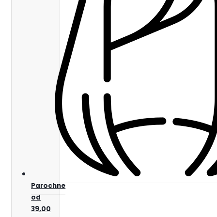
Parochne
od
39,00