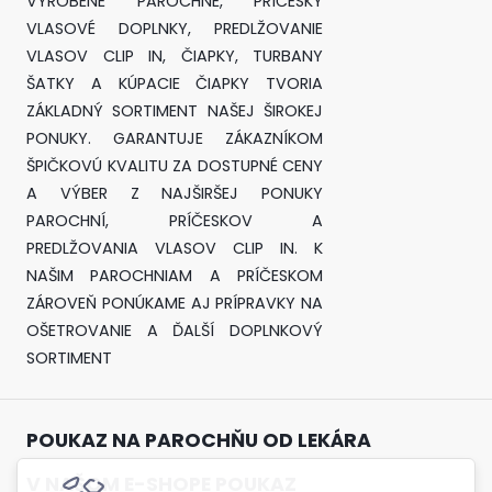
VYROBENÉ PAROCHNE, PRÍČESKY
VLASOVÉ DOPLNKY, PREDLŽOVANIE
VLASOV CLIP IN, ČIAPKY, TURBANY
ŠATKY A KÚPACIE ČIAPKY TVORIA
ZÁKLADNÝ SORTIMENT NAŠEJ ŠIROKEJ
PONUKY. GARANTUJE ZÁKAZNÍKOM
ŠPIČKOVÚ KVALITU ZA DOSTUPNÉ CENY
A VÝBER Z NAJŠIRŠEJ PONUKY
PAROCHNÍ, PRÍČESKOV A
PREDLŽOVANIA VLASOV CLIP IN. K
NAŠIM PAROCHNIAM A PRÍČESKOM
ZÁROVEŇ PONÚKAME AJ PRÍPRAVKY NA
OŠETROVANIE A ĎALŠÍ DOPLNKOVÝ
SORTIMENT
POUKAZ NA PAROCHŇU OD LEKÁRA
V NAŠOM E-SHOPE POUKAZ