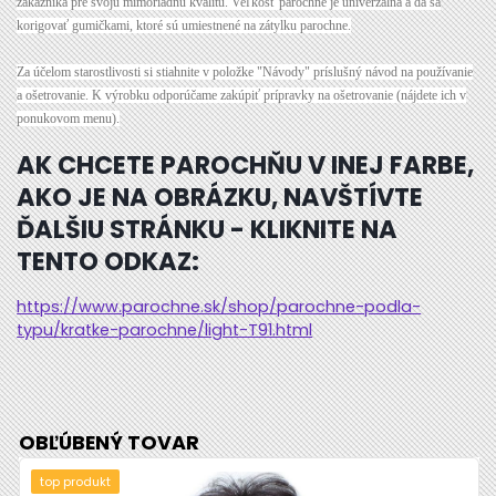
zákazníka pre svoju mimoriadnu kvalitu. Veľkosť parochne je univerzálna a dá sa
korigovať gumičkami, ktoré sú umiestnené na zátylku parochne.
Za účelom starostlivosti si stiahnite v položke "Návody" príslušný návod na používanie
a ošetrovanie. K výrobku odporúčame zakúpiť prípravky na ošetrovanie (nájdete ich v
ponukovom menu).
AK CHCETE PAROCHŇU V INEJ FARBE,
AKO JE NA OBRÁZKU, NAVŠTÍVTE
ĎALŠIU STRÁNKU - KLIKNITE NA
TENTO ODKAZ:
https://www.parochne.sk/shop/parochne-podla-
typu/kratke-parochne/light-T91.html
OBĽÚBENÝ TOVAR
top produkt