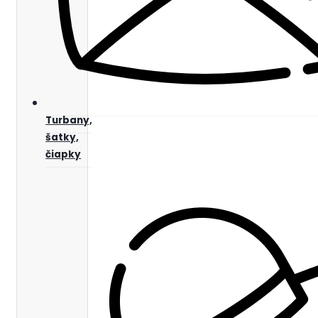
Turbany,
šatky,
čiapky