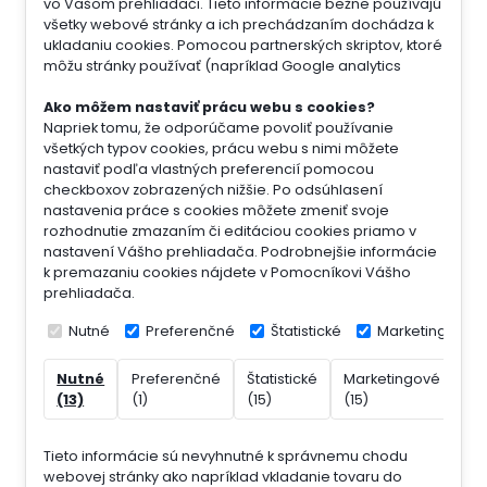
vo Vašom prehliadači. Tieto informácie bežne používajú
všetky webové stránky a ich prechádzaním dochádza k
ukladaniu cookies. Pomocou partnerských skriptov, ktoré
môžu stránky používať (napríklad Google analytics
Ako môžem nastaviť prácu webu s cookies?
Napriek tomu, že odporúčame povoliť používanie
všetkých typov cookies, prácu webu s nimi môžete
nastaviť podľa vlastných preferencií pomocou
checkboxov zobrazených nižšie. Po odsúhlasení
nastavenia práce s cookies môžete zmeniť svoje
rozhodnutie zmazaním či editáciou cookies priamo v
nastavení Vášho prehliadača. Podrobnejšie informácie
k premazaniu cookies nájdete v Pomocníkovi Vášho
prehliadača.
Nutné
Preferenčné
Štatistické
Marketingové
Nutné
Preferenčné
Štatistické
Marketingové
Ne
(13)
(1)
(15)
(15)
(7)
Tieto informácie sú nevyhnutné k správnemu chodu
webovej stránky ako napríklad vkladanie tovaru do