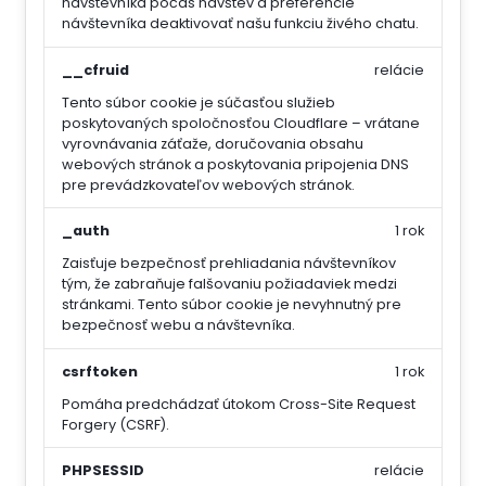
návštevníka počas návštev a preferencie
návštevníka deaktivovať našu funkciu živého chatu.
__cfruid
relácie
Tento súbor cookie je súčasťou služieb
poskytovaných spoločnosťou Cloudflare – vrátane
vyrovnávania záťaže, doručovania obsahu
webových stránok a poskytovania pripojenia DNS
pre prevádzkovateľov webových stránok.
_auth
1 rok
Zaisťuje bezpečnosť prehliadania návštevníkov
tým, že zabraňuje falšovaniu požiadaviek medzi
stránkami. Tento súbor cookie je nevyhnutný pre
bezpečnosť webu a návštevníka.
csrftoken
1 rok
Pomáha predchádzať útokom Cross-Site Request
Forgery (CSRF).
PHPSESSID
relácie