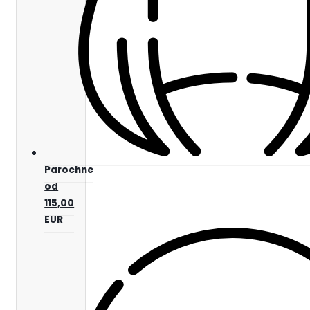
Parochne
od
115,00
EUR