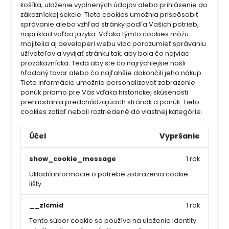
košíka, uloženie vyplnených údajov alebo prihlásenie do
zákazníckej sekcie.
Tieto cookies umožnia prispôsobiť
správanie alebo vzhľad stránky podľa Vašich potrieb,
napríklad voľba jazyka.
Vďaka týmto cookies môžu
majitelia aj developeri webu viac porozumieť správaniu
užívateľov a vyvijať stránku tak, aby bola čo najviac
prozákaznícka. Teda aby ste čo najrýchlejšie našli
hľadaný tovar alebo čo najľahšie dokončili jeho nákup.
Tieto informácie umožnia personalizovať zobrazenie
ponúk priamo pre Vás vďaka historickej skúsenosti
prehliadania predchádzajúcich stránok a ponúk.
Tieto
cookies zatiaľ neboli roztriedené do vlastnej kategórie.
Účel
Vypršanie
show_cookie_message
1 rok
Ukladá informácie o potrebe zobrazenia cookie
lišty
__zlcmid
1 rok
Tento súbor cookie sa používa na uloženie identity