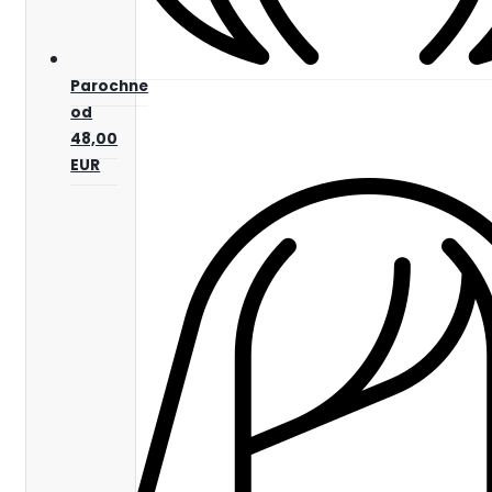
Parochne
od
48,00
EUR