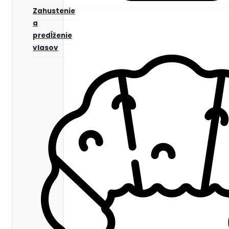
Zahustenie
a
predĺženie
vlasov