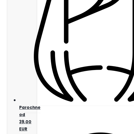
Parochne
od
39,00
EUR