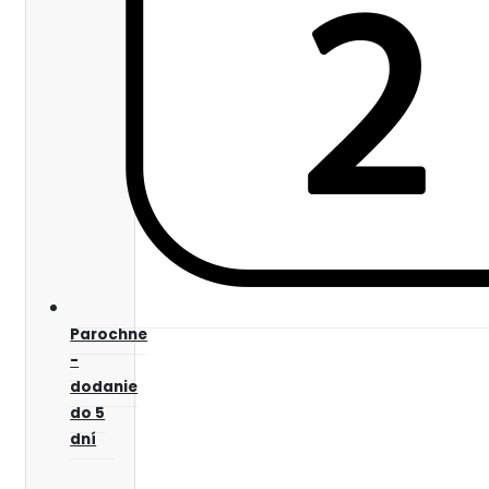
Parochne
-
dodanie
do 5
dní