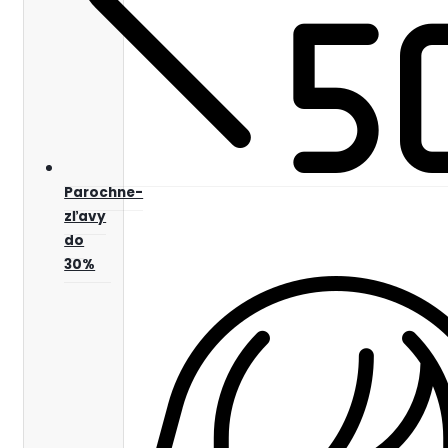
Parochne-
zľavy
do
30%