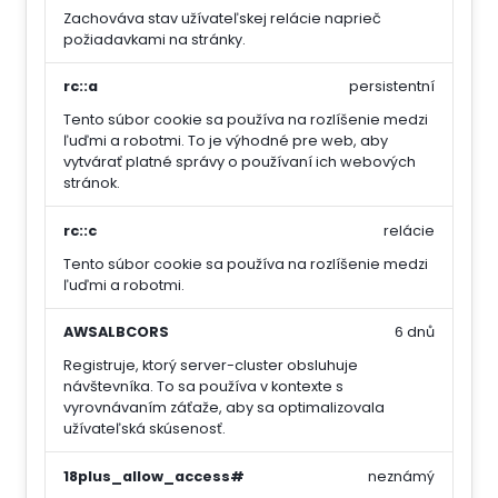
Zachováva stav užívateľskej relácie naprieč
požiadavkami na stránky.
rc::a
persistentní
Tento súbor cookie sa používa na rozlíšenie medzi
ľuďmi a robotmi. To je výhodné pre web, aby
vytvárať platné správy o používaní ich webových
stránok.
rc::c
relácie
Tento súbor cookie sa používa na rozlíšenie medzi
ľuďmi a robotmi.
AWSALBCORS
6 dnů
Registruje, ktorý server-cluster obsluhuje
návštevníka. To sa používa v kontexte s
vyrovnávaním záťaže, aby sa optimalizovala
užívateľská skúsenosť.
18plus_allow_access#
neznámý